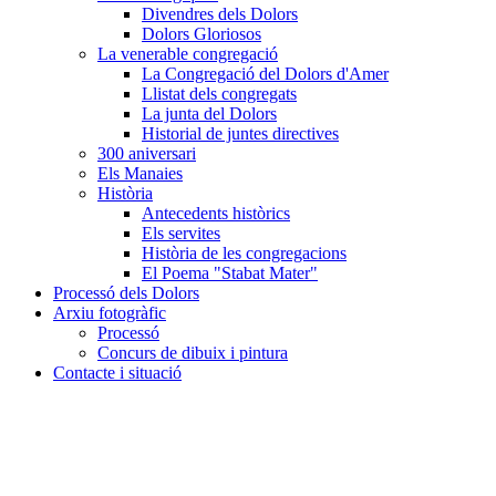
Divendres dels Dolors
Dolors Gloriosos
La venerable congregació
La Congregació del Dolors d'Amer
Llistat dels congregats
La junta del Dolors
Historial de juntes directives
300 aniversari
Els Manaies
Història
Antecedents històrics
Els servites
Història de les congregacions
El Poema "Stabat Mater"
Processó dels Dolors
Arxiu fotogràfic
Processó
Concurs de dibuix i pintura
Contacte i situació