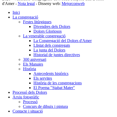
d'Amer -
Nota legal
- Disseny web:
Mejorconweb
Inici
La congregació
Festes litúrgiques
Divendres dels Dolors
Dolors Gloriosos
La venerable congregació
La Congregació del Dolors d'Amer
Llistat dels congregats
La junta del Dolors
Historial de juntes directives
300 aniversari
Els Manaies
Història
Antecedents històrics
Els servites
Història de les congregacions
El Poema "Stabat Mater"
Processó dels Dolors
Arxiu fotogràfic
Processó
Concurs de dibuix i pintura
Contacte i situació